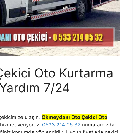
ekici Oto Kurtarma
 Yardım 7/24
çekicimize ulaşın.
Okmeydanı Oto Çekici Oto
izmet veriyoruz.
0533 214 05 32
numaramızdan
niz konumda yönlendirilir. Uygun fiyatlarla çekici