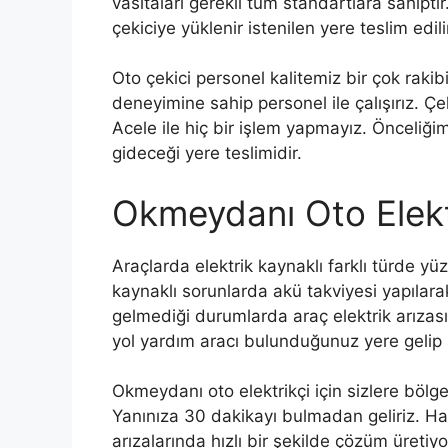
vasıtaları gerekli tüm standartlara sahipti
çekiciye yüklenir istenilen yere teslim edili
Oto çekici personel kalitemiz bir çok raki
deneyimine sahip personel ile çalışırız. Çeki
Acele ile hiç bir işlem yapmayız. Önceliği
gideceği yere teslimidir.
Okmeydanı Oto Elekt
Araçlarda elektrik kaynaklı farklı türde y
kaynaklı sorunlarda akü takviyesi yapılarak
gelmediği durumlarda araç elektrik arızasın
yol yardım aracı bulunduğunuz yere gelip si
Okmeydanı oto elektrikçi için sizlere bölg
Yanınıza 30 dakikayı bulmadan geliriz. Ha
arızalarında hızlı bir şekilde çözüm üretiyo