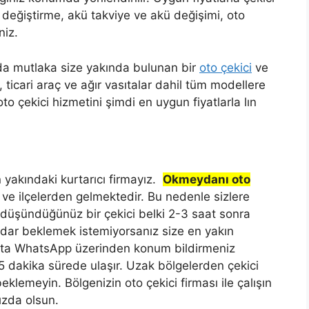
k değiştirme, akü takviye ve akü değişimi, oto
niz.
rda mutlaka size yakında bulunan bir
oto çekici
ve
, ticari araç ve ağır vasıtalar dahil tüm modellere
o çekici hizmetini şimdi en uygun fiyatlarla lın
 yakındaki kurtarıcı firmayız.
Okmeydanı oto
ı ve ilçelerden gelmektedir. Bu nedenle sizlere
n düşündüğünüz bir çekici belki 2-3 saat sonra
adar beklemek istemiyorsanız size en yakın
tta WhatsApp üzerinden konum bildirmeniz
15 dakika sürede ulaşır. Uzak bölgelerden çekici
lemeyin. Bölgenizin oto çekici firması ile çalışın
ızda olsun.