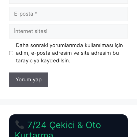
E-
posta
İnternet
sitesi
Daha sonraki yorumlarımda kullanılması için
adım, e-posta adresim ve site adresim bu
tarayıcıya kaydedilsin.
7/24 Çekici & Oto
Kurtarma