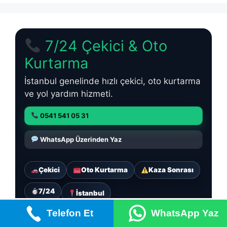
7/24 Çekici & Oto
Kurtarma
İstanbul genelinde hızlı çekici, oto kurtarma
ve yol yardım hizmeti.
0541 541 05 31
WhatsApp Üzerinden Yaz
Çekici
Oto Kurtarma
Kaza Sonrası
7/24
İstanbul
Telefon Et
WhatsApp Yaz
Hizmetlerimiz