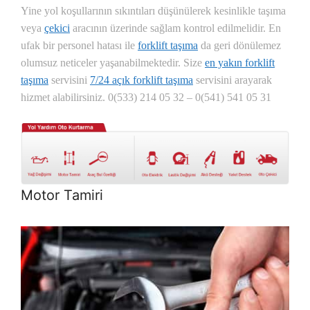
Yine yol koşullarının sıkıntıları düşünülerek kesinlikle taşıma
veya
çekici
aracının üzerinde sağlam kontrol edilmelidir. En
ufak bir personel hatası ile
forklift taşıma
da geri dönülemez
olumsuz neticeler yaşanabilmektedir. Size
en yakın forklift
taşıma
servisini
7/24 açık forklift taşıma
servisini arayarak
hizmet alabilirsiniz.
0(533) 214 05 32 – 0(541) 541 05 31
Motor Tamiri