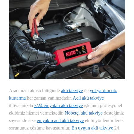
Aracınızın aküsü bittiğinde
akü takviye
ile
yol yardım oto
kurtarma
her zaman yanınızdadır.
Acil akü takviye
ihtiyacınızda
7/24 en yakın akü takviye
işlemini profesyonel
ekibimiz hizmet vermektedir.
Nöbetçi akü takviye
desteğimiz
sayesinde size
en yakın acil akü takviye
ekibi yönlendirilerek
sorununuz çözüme kavuşturulur.
En uygun akü takviye
24