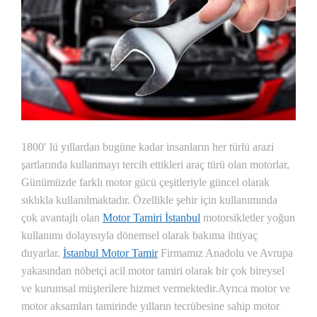
1800′ lü yıllardan bugüne kadar insanların her türlü arazi
şartlarında kullanmayı tercih ettikleri araç türü olan motorlar,
Günümüzde farklı motor gücü çeşitleriyle güncel olarak
sıklıkla kullanılmaktadır. Özellikle şehir için kullanımında
çok avantajlı olan
Motor Tamiri İstanbul
motorsikletler yoğun
kullanımı dolayısıyla dönemsel olarak bakıma ihtiyaç
duyarlar.
İstanbul Motor Tamir
Firmamız Anadolu ve Avrupa
yakasından nöbetçi acil motor tamiri olarak bir çok bireysel
ve kurumsal müşterilere hizmet vermektedir.
Ayrıca motor ve
motor aksamları tamirinde yılların tecrübesine sahip motor