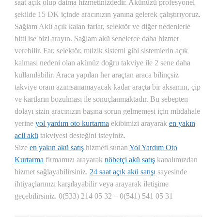
saat açık olup daima hizmetinizdedir. Akünüzü profesyonel
şekilde 15 DK içinde aracınızın yanına gelerek çalıştırıyoruz.
Sağlam Akü açık kalan farlar, selektör ve diğer nedenlerle
bitti ise bizi arayın. Sağlam akü senelerce daha hizmet
verebilir. Far, selektör, müzik sistemi gibi sistemlerin açık
kalması nedeni olan akünüz doğru takviye ile 2 sene daha
kullanılabilir. Araca yapılan her araçtan araca bilinçsiz
takviye oranı azımsanamayacak kadar araçta bir aksamın, çip
ve kartların bozulması ile sonuçlanmaktadır. Bu sebepten
dolayı sizin aracınızın başına sorun gelmemesi için müdahale
yerine
yol yardım oto kurtarma
ekibimizi arayarak
en yakın
acil akü
takviyesi desteğini isteyiniz.
Size
en yakın akü satış
hizmeti sunan
Yol Yardım Oto
Kurtarma
firmamızı arayarak
nöbetçi akü satış
kanalımızdan
hizmet sağlayabilirsiniz.
24 saat açık akü satışı
sayesinde
ihtiyaçlarınızı karşılayabilir veya arayarak iletişime
geçebilirsiniz. 0(533) 214 05 32 – 0(541) 541 05 31