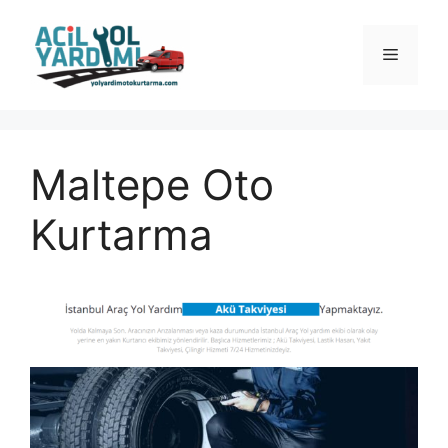
İçeriğe
atla
Menü
Maltepe Oto
Kurtarma