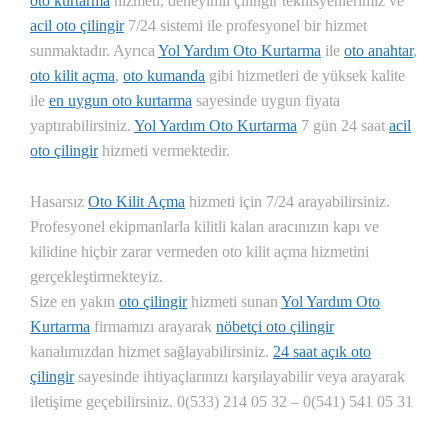
oto kurtarma
hizmeti, deneyimli çilingir teknisyenlerimiz ve
acil oto çilingir
7/24 sistemi ile profesyonel bir hizmet
sunmaktadır. Ayrıca
Yol Yardım Oto Kurtarma
ile
oto anahtar
,
oto kilit açma
,
oto kumanda
gibi hizmetleri de yüksek kalite
ile
en uygun oto kurtarma
sayesinde uygun fiyata
yaptırabilirsiniz.
Yol Yardım Oto Kurtarma
7 gün 24 saat
acil
oto çilingir
hizmeti vermektedir.
Hasarsız
Oto Kilit Açma
hizmeti için 7/24 arayabilirsiniz.
Profesyonel ekipmanlarla kilitli kalan aracınızın kapı ve
kilidine hiçbir zarar vermeden oto kilit açma hizmetini
gerçekleştirmekteyiz.
Size en yakın
oto çilingir
hizmeti sunan
Yol Yardım Oto
Kurtarma
firmamızı arayarak
nöbetçi oto çilingir
kanalımızdan hizmet sağlayabilirsiniz.
24 saat açık oto
çilingir
sayesinde ihtiyaçlarınızı karşılayabilir veya arayarak
iletişime geçebilirsiniz. 0(533) 214 05 32 – 0(541) 541 05 31