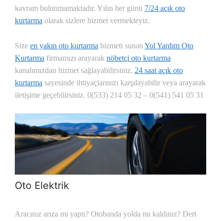
kavram bulunmamaktadır. Yılın her günü
7/24 açık oto
kurtarma
olarak sizlere hizmet vermekteyiz.
Size
en yakın oto kurtarma
hizmeti sunan
Yol Yardım Oto
Kurtarma
firmamızı arayarak
nöbetçi oto kurtarma
kanalımızdan hizmet sağlayabilirsiniz.
24 saat açık oto
kurtarma
sayesinde ihtiyaçlarınızı karşılayabilir veya arayarak
iletişime geçebilirsiniz. 0(533) 214 05 32 – 0(541) 541 05 31
Oto Elektrik
Aracınız arıza mı yaptı? Otobanda yolda mı kaldınız? Dert