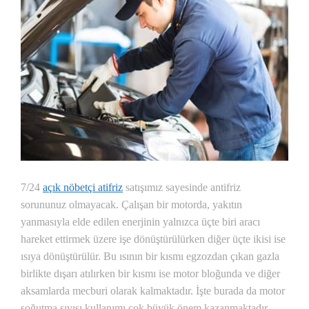
7/24
açık nöbetçi atifriz
satışımız sayesinde antifriz
sorununuz olmayacak. Çalışan bir motorda, yakıtın
yanmasıyla elde edilen enerjinin yalnızca üçte biri aracı
hareket ettirmek üzere işe dönüştürülürken diğer üçte ikisi ise
ısıya dönüştürülür. Bu ısının bir kısmı egzozdan çıkan gazla
birlikte dışarı atılırken bir kısmı ise motor bloğunda ve diğer
aksamlarda mecburi olarak kalmaktadır. İşte burada da motor
soğutma sıvısı kullanımı çok büyük önem kazanmaktadır.