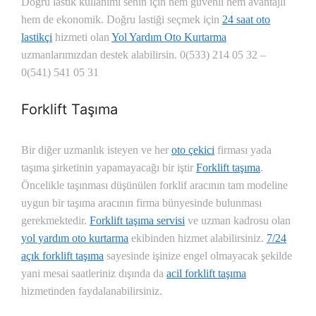
Doğru lastik kullanımı senin için hem güvenli hem avantajlı
hem de ekonomik. Doğru lastiği seçmek için
24 saat oto
lastikçi
hizmeti olan
Yol Yardım Oto Kurtarma
uzmanlarımızdan destek alabilirsin.
0(533) 214 05 32 –
0(541) 541 05 31
Forklift Taşıma
Bir diğer uzmanlık isteyen ve her
oto çekici
firması yada
taşıma şirketinin yapamayacağı bir iştir
Forklift taşıma
.
Öncelikle taşınması düşünülen forklif aracının tam modeline
uygun bir taşıma aracının firma bünyesinde bulunması
gerekmektedir.
Forklift taşıma servisi
ve uzman kadrosu olan
yol yardım oto kurtarma
ekibinden hizmet alabilirsiniz.
7/24
açık forklift taşıma
sayesinde işinize engel olmayacak şekilde
yani mesai saatleriniz dışında da
acil forklift taşıma
hizmetinden faydalanabilirsiniz.