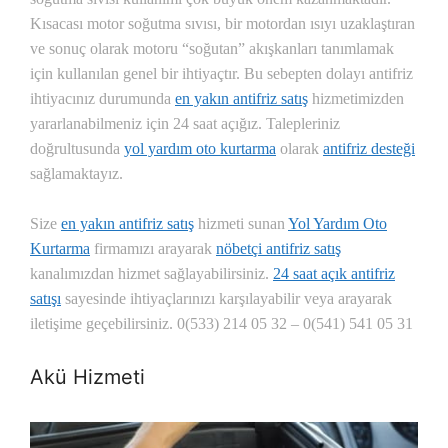
Kısacası motor soğutma sıvısı, bir motordan ısıyı uzaklaştıran
ve sonuç olarak motoru “soğutan” akışkanları tanımlamak
için kullanılan genel bir ihtiyaçtır. Bu sebepten dolayı antifriz
ihtiyacınız durumunda
en yakın antifriz satış
hizmetimizden
yararlanabilmeniz için 24 saat açığız. Talepleriniz
doğrultusunda
yol yardım oto kurtarma
olarak
antifriz desteği
sağlamaktayız.
Size
en yakın antifriz satış
hizmeti sunan
Yol Yardım Oto
Kurtarma
firmamızı arayarak
nöbetçi antifriz satış
kanalımızdan hizmet sağlayabilirsiniz.
24 saat açık antifriz
satışı
sayesinde ihtiyaçlarınızı karşılayabilir veya arayarak
iletişime geçebilirsiniz. 0(533) 214 05 32 – 0(541) 541 05 31
Akü Hizmeti