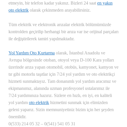
etmeyin, bir telefon kadar yakınız. Bizleri 24 saat
en yakın
oto elektrik
olarak çekinmeden arayabilirsiniz.
Tüm elektrik ve elektronik arızalar elektrik bölümümüzde
kontrolden geçirilip herhangi bir arıza var ise orijinal parçaları
ile değiştirilerek tamiri yapılmaktadır.
Yol Yardım Oto Kurtarma
olarak, İstanbul Anadolu ve
Avrupa bölgesinde otoban, otoyol veya D-100 Kara yolları
üzerinde arıza yapan otomobil, otobüs, kamyonet, kamyon ve
tır gibi motorlu taşıtlar için 7/24 yol yardım ve oto elektrikçi
hizmeti sunmaktayız. Tam donanımlı yol yardım aracımız ve
ekipmanımız, alanında uzman profesyonel ustalarımız ile
7/24 yardımınıza hazırız.
Sizlere en hızlı, en iyi, en kaliteli
yol yardım
oto elektrik
hizmetini sunmak için elimizden
geleni yaparız. Sizin memnuniyetiniz bizim için her şeyden
önemlidir.
0(533) 214 05 32 – 0(541) 541 05 31