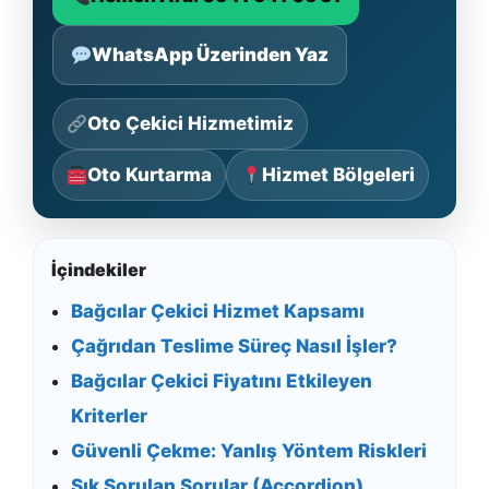
WhatsApp Üzerinden Yaz
Oto Çekici Hizmetimiz
Oto Kurtarma
Hizmet Bölgeleri
İçindekiler
Bağcılar Çekici Hizmet Kapsamı
Çağrıdan Teslime Süreç Nasıl İşler?
Bağcılar Çekici Fiyatını Etkileyen
Kriterler
Güvenli Çekme: Yanlış Yöntem Riskleri
Sık Sorulan Sorular (Accordion)