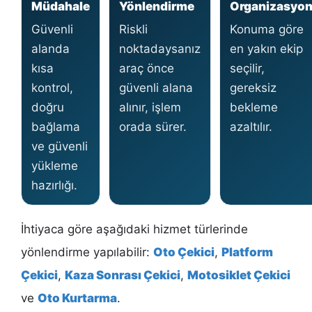
Müdahale
Yönlendirme
Organizasyo
Güvenli
Riskli
Konuma göre
alanda
noktadaysanız
en yakın ekip
kısa
araç önce
seçilir,
kontrol,
güvenli alana
gereksiz
doğru
alınır, işlem
bekleme
bağlama
orada sürer.
azaltılır.
ve güvenli
yükleme
hazırlığı.
İhtiyaca göre aşağıdaki hizmet türlerinde
yönlendirme yapılabilir:
Oto Çekici
,
Platform
Çekici
,
Kaza Sonrası Çekici
,
Motosiklet Çekici
ve
Oto Kurtarma
.