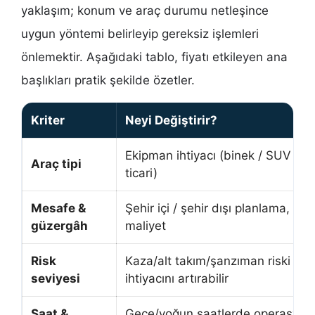
yaklaşım; konum ve araç durumu netleşince
uygun yöntemi belirleyip gereksiz işlemleri
önlemektir. Aşağıdaki tablo, fiyatı etkileyen ana
başlıkları pratik şekilde özetler.
Kriter
Neyi Değiştirir?
Ekipman ihtiyacı (binek / SUV / 4
Araç tipi
ticari)
Mesafe &
Şehir içi / şehir dışı planlama, sür
güzergâh
maliyet
Risk
Kaza/alt takım/şanzıman riski pla
seviyesi
ihtiyacını artırabilir
Saat &
Gece/yoğun saatlerde operasyon 