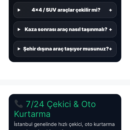
4×4 / SUV araçlar çekilir mi?
+
Kaza sonrası araç nasıl taşınmalı?
+
Şehir dışına araç taşıyor musunuz?
+
7/24 Çekici & Oto
Kurtarma
İstanbul genelinde hızlı çekici, oto kurtarma